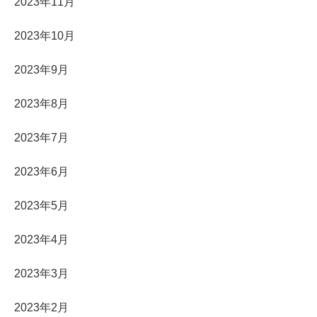
2023年11月
2023年10月
2023年9月
2023年8月
2023年7月
2023年6月
2023年5月
2023年4月
2023年3月
2023年2月