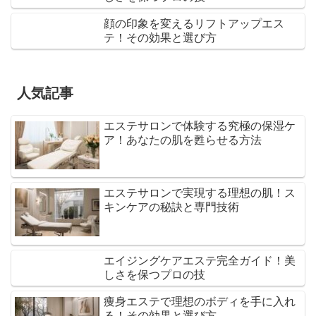
顔の印象を変えるリフトアップエス
テ！その効果と選び方
人気記事
エステサロンで体験する究極の保湿ケ
ア！あなたの肌を甦らせる方法
エステサロンで実現する理想の肌！ス
キンケアの秘訣と専門技術
エイジングケアエステ完全ガイド！美
しさを保つプロの技
痩身エステで理想のボディを手に入れ
る！その効果と選び方