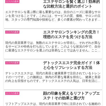
こで、口コミが重要な役割を果たしま
エステサロンを賢く選ぶ！効果的
エステの基本
す。口コミは、実際の顧客体験...
な比較方法と選択のポイント
エステサロンを選ぶ際に最も重要なのは、自分のニーズに最適なサロ
ンを見つけることです。これには、サービスの質、価格、サロンの立
地、スタッフの専門知識や技術など、多くの要素が関わってきます。
サロン選びで失敗すると、時間やお金の無駄遣いだけでなく...
エステサロンランキングの見方！
エステの基本
理想のエステを見つける方法
現代の美容業界では、無数のエステサロンが存在し、それぞれが異な
るサービスや特色を打ち出しています。このような状況の中で、自分
に最適なエステサロンを選ぶのは容易なことではありません。ここ
で、エステサロンランキングの重要性が浮き彫りになります。...
デトックスエステ完全ガイド！体
エステの基本
と心をリフレッシュする方法
デトックスエステは、現代の美容と健康業界で注目されているトレン
ドの一つです。この施術は、体内の不要な毒素を排出し、健康と美容
の向上を目指すものです。デトックスエステの人気は、日常生活にお
けるストレス、環境汚染、不規則な食生活などによって体内...
顔の印象を変えるリフトアップエ
エステの基本
ステ！その効果と選び方
リフトアップエステは、現代の美容業界で特に注目されている施術の